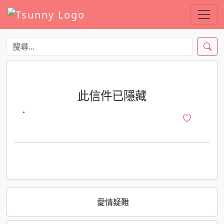
此信件已隱藏
·
愛情疑難