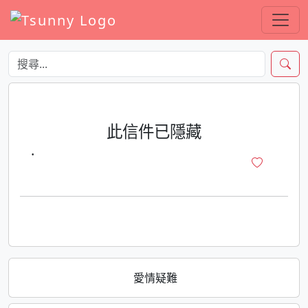
此信件已隱藏
·
愛情疑難