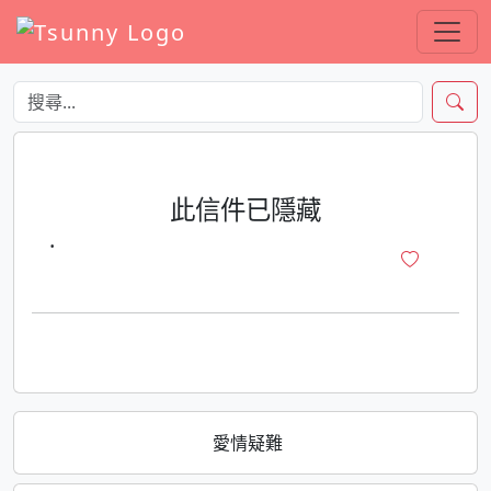
此信件已隱藏
·
愛情疑難