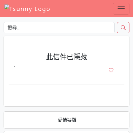
此信件已隱藏
·
愛情疑難