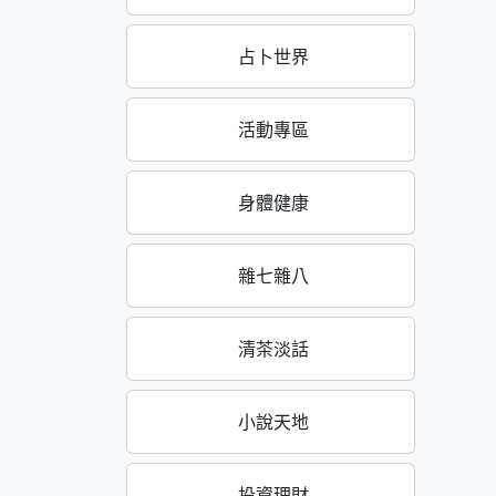
占卜世界
活動專區
身體健康
雜七雜八
清茶淡話
小說天地
投資理財