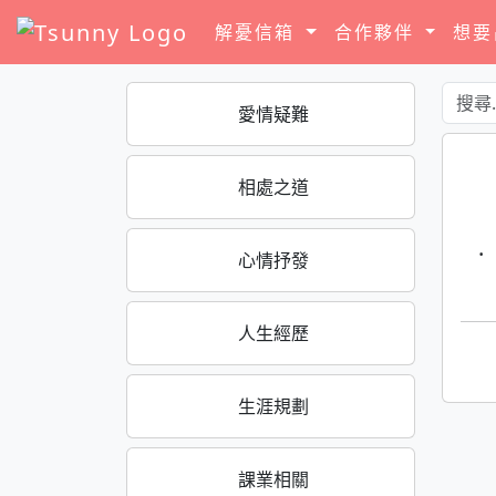
解憂信箱
合作夥伴
想
愛情疑難
相處之道
·
心情抒發
人生經歷
生涯規劃
課業相關