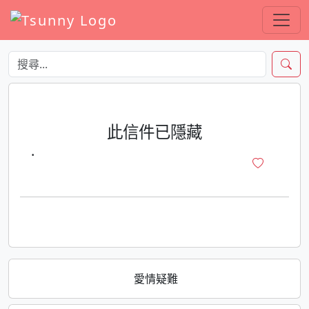
此信件已隱藏
·
愛情疑難