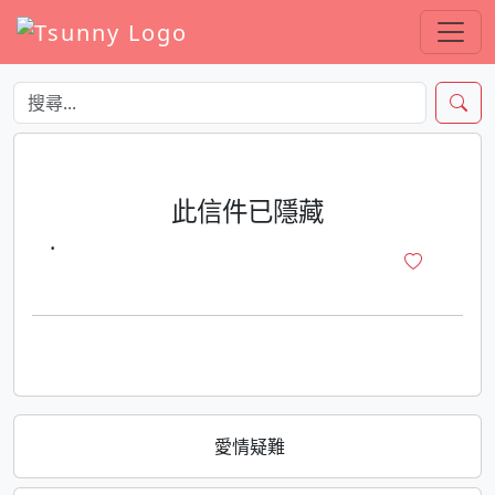
此信件已隱藏
·
愛情疑難