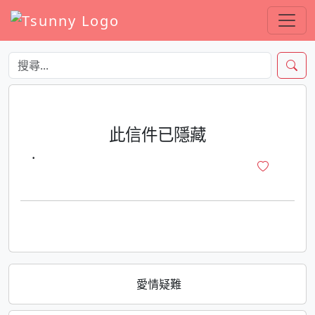
此信件已隱藏
·
愛情疑難