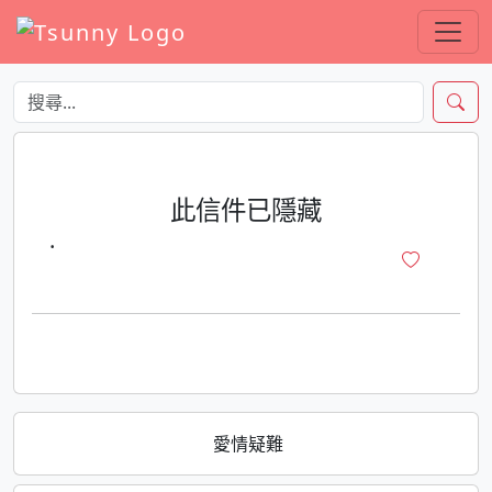
此信件已隱藏
·
愛情疑難