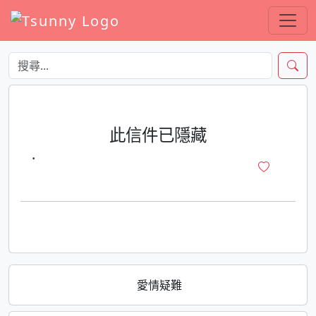
此信件已隱藏
·
愛情疑難