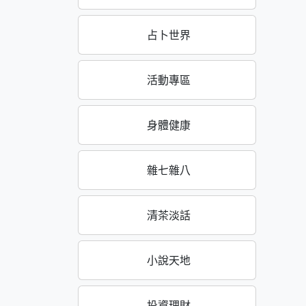
占卜世界
活動專區
身體健康
雜七雜八
清茶淡話
小說天地
投資理財