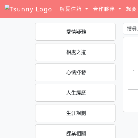
解憂信箱
合作夥伴
想
愛情疑難
相處之道
·
心情抒發
人生經歷
生涯規劃
課業相關