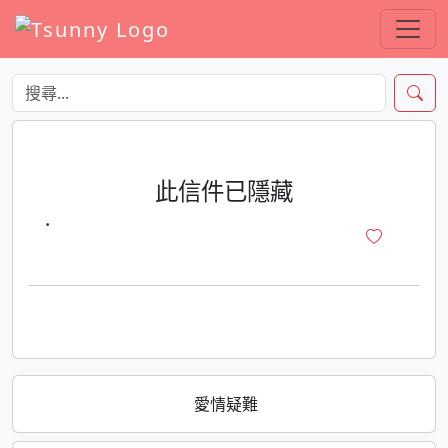
此信件已隱藏
·
愛情疑難