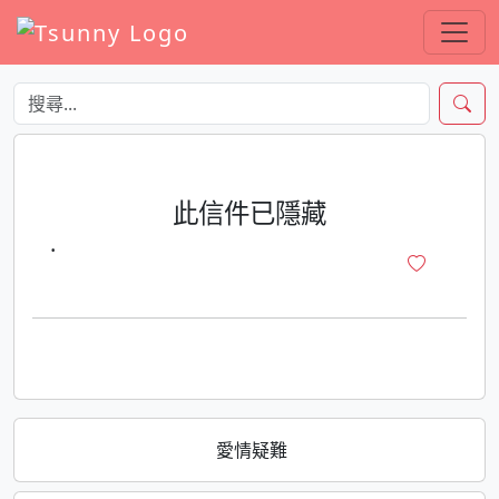
此信件已隱藏
·
愛情疑難