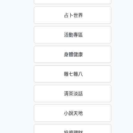
占卜世界
活動專區
身體健康
雜七雜八
清茶淡話
小說天地
投資理財