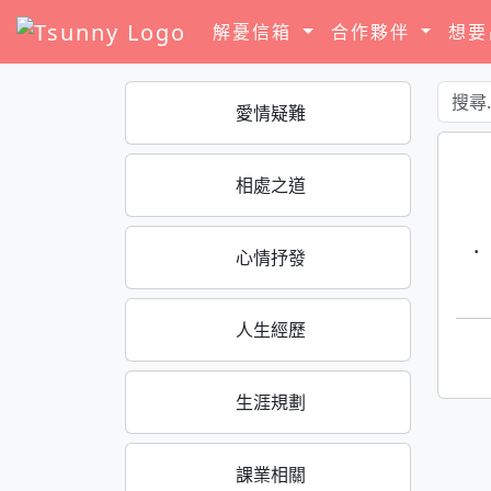
解憂信箱
合作夥伴
想
愛情疑難
相處之道
·
心情抒發
人生經歷
生涯規劃
課業相關