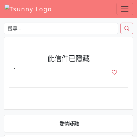
此信件已隱藏
·
愛情疑難