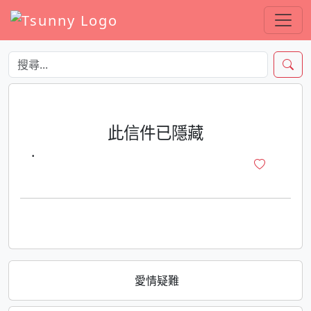
此信件已隱藏
·
愛情疑難