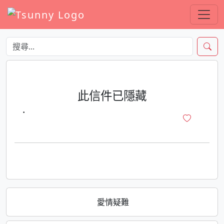
此信件已隱藏
·
愛情疑難