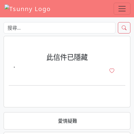
此信件已隱藏
·
愛情疑難