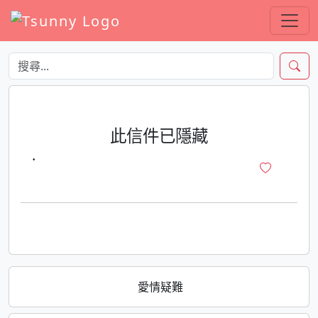
此信件已隱藏
·
愛情疑難