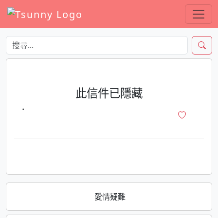
此信件已隱藏
·
愛情疑難