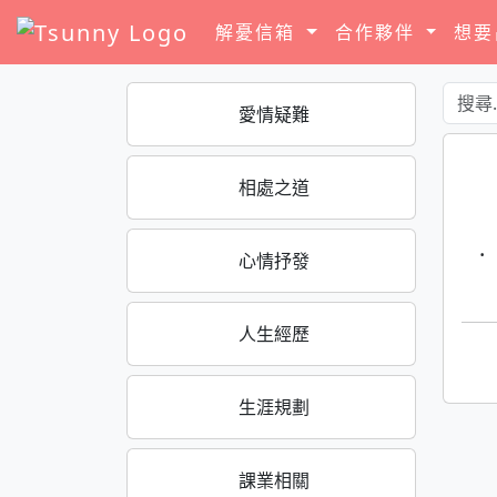
解憂信箱
合作夥伴
想
愛情疑難
相處之道
·
心情抒發
人生經歷
生涯規劃
課業相關