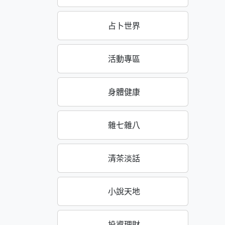
占卜世界
活動專區
身體健康
雜七雜八
清茶淡話
小說天地
投資理財