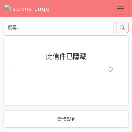
此信件已隱藏
·
愛情疑難