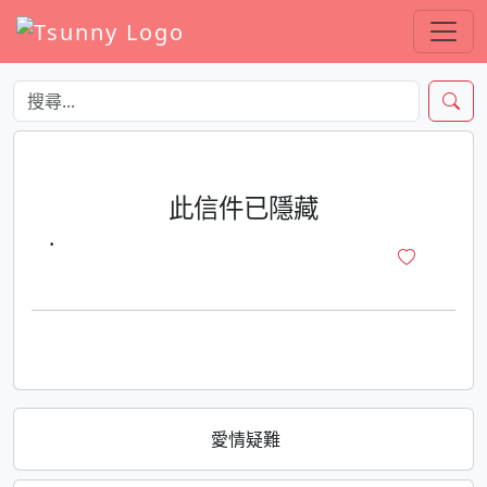
此信件已隱藏
·
愛情疑難