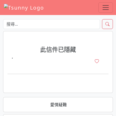
此信件已隱藏
·
愛情疑難