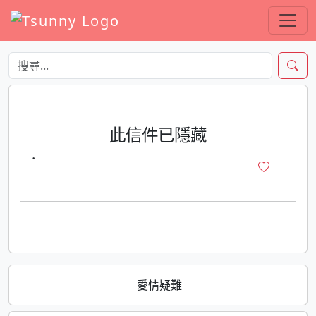
此信件已隱藏
·
愛情疑難