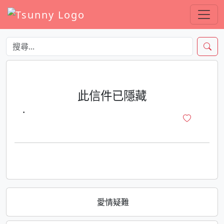
此信件已隱藏
·
愛情疑難