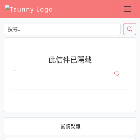
此信件已隱藏
·
愛情疑難