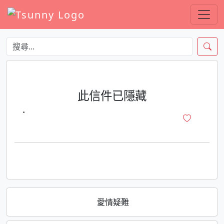
此信件已隱藏
·
愛情疑難