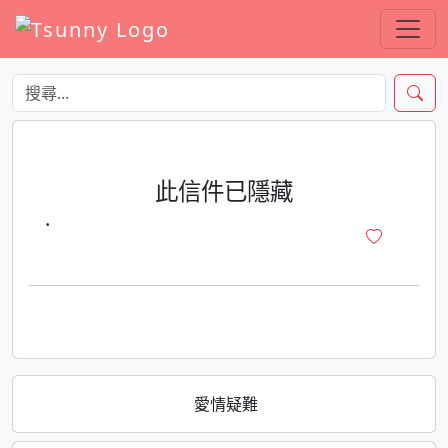
此信件已隱藏
·
愛情疑難