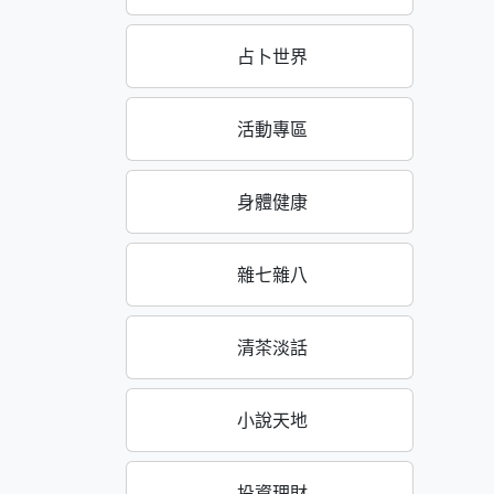
占卜世界
活動專區
身體健康
雜七雜八
清茶淡話
小說天地
投資理財