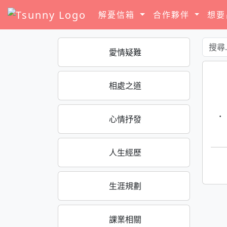
解憂信箱
合作夥伴
想
愛情疑難
相處之道
·
心情抒發
人生經歷
生涯規劃
課業相關