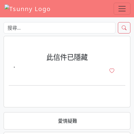
此信件已隱藏
·
愛情疑難