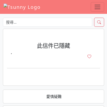
此信件已隱藏
·
愛情疑難