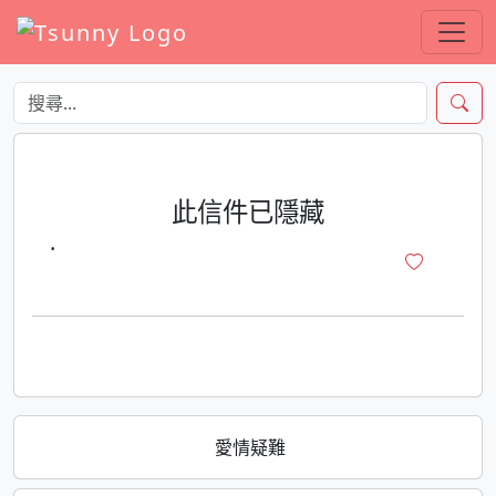
此信件已隱藏
·
愛情疑難