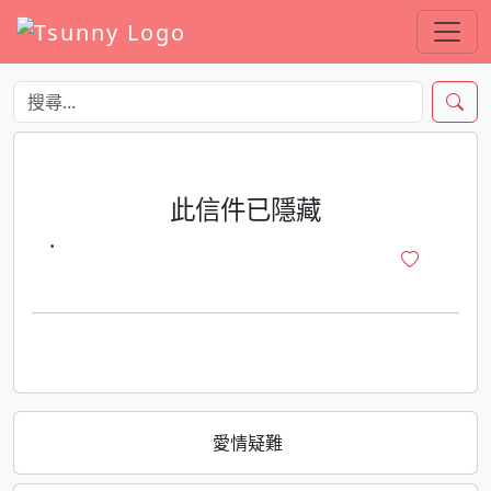
此信件已隱藏
·
愛情疑難