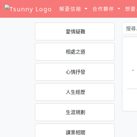
解憂信箱
合作夥伴
想
愛情疑難
相處之道
·
心情抒發
人生經歷
生涯規劃
課業相關