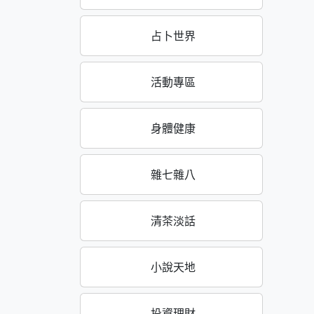
占卜世界
活動專區
身體健康
雜七雜八
清茶淡話
小說天地
投資理財