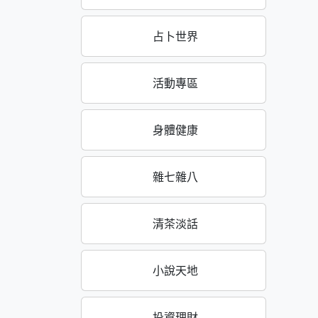
占卜世界
活動專區
身體健康
雜七雜八
清茶淡話
小說天地
投資理財