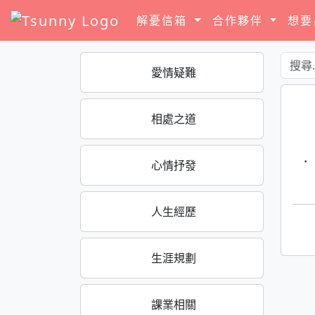
解憂信箱
合作夥伴
想
愛情疑難
相處之道
·
心情抒發
人生經歷
生涯規劃
課業相關