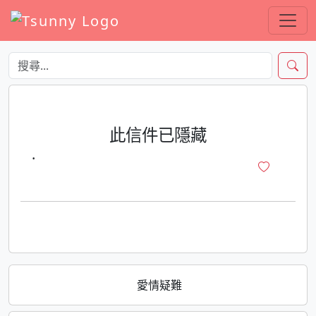
此信件已隱藏
·
愛情疑難