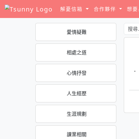
解憂信箱
合作夥伴
想
愛情疑難
相處之道
·
心情抒發
人生經歷
生涯規劃
課業相關