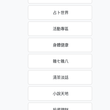
占卜世界
活動專區
身體健康
雜七雜八
清茶淡話
小說天地
投資理財