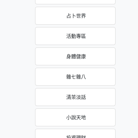
占卜世界
活動專區
身體健康
雜七雜八
清茶淡話
小說天地
投資理財