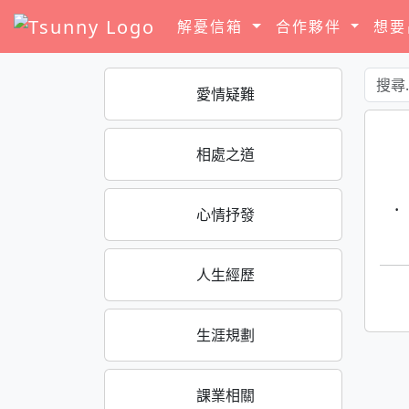
解憂信箱
合作夥伴
想
愛情疑難
相處之道
·
心情抒發
人生經歷
生涯規劃
課業相關