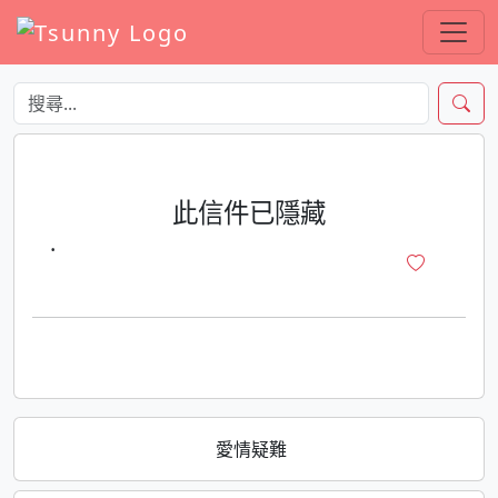
此信件已隱藏
·
愛情疑難