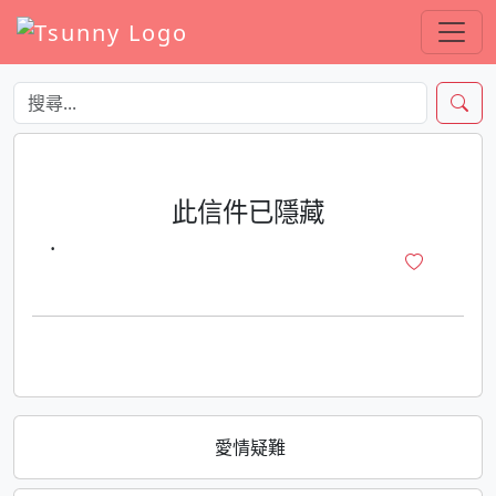
此信件已隱藏
·
愛情疑難