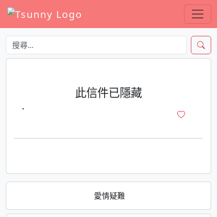
此信件已隱藏
·
愛情疑難