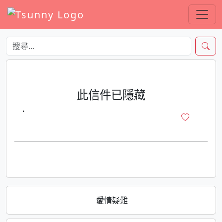
此信件已隱藏
·
愛情疑難