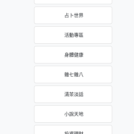
占卜世界
活動專區
身體健康
雜七雜八
清茶淡話
小說天地
投資理財