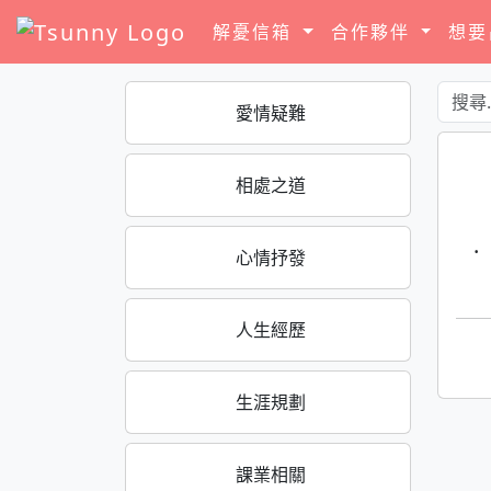
解憂信箱
合作夥伴
想
愛情疑難
相處之道
·
心情抒發
人生經歷
生涯規劃
課業相關