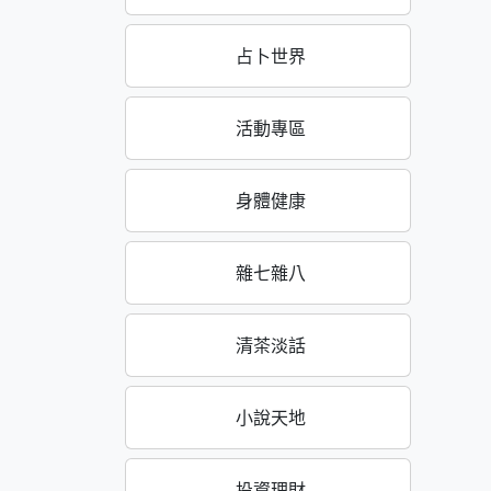
占卜世界
活動專區
身體健康
雜七雜八
清茶淡話
小說天地
投資理財