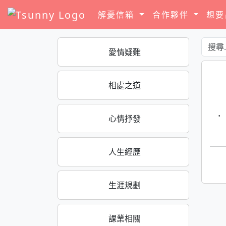
解憂信箱
合作夥伴
想
愛情疑難
相處之道
·
心情抒發
人生經歷
生涯規劃
課業相關