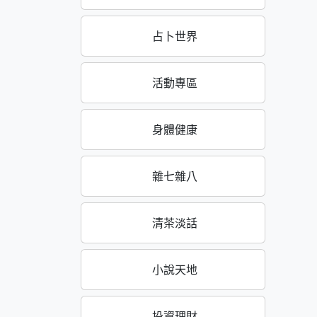
占卜世界
活動專區
身體健康
雜七雜八
清茶淡話
小說天地
投資理財