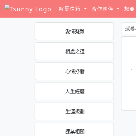
解憂信箱
合作夥伴
想
愛情疑難
相處之道
·
心情抒發
人生經歷
生涯規劃
課業相關