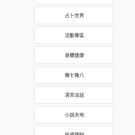
占卜世界
活動專區
身體健康
雜七雜八
清茶淡話
小說天地
投資理財