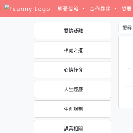
解憂信箱
合作夥伴
想
愛情疑難
相處之道
·
心情抒發
人生經歷
生涯規劃
課業相關