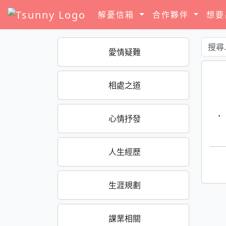
解憂信箱
合作夥伴
想
愛情疑難
相處之道
·
心情抒發
人生經歷
生涯規劃
課業相關