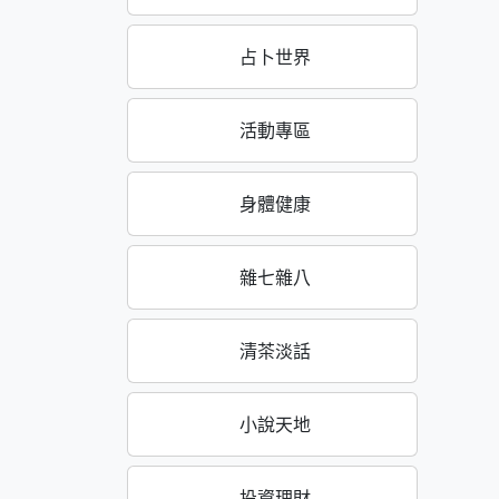
占卜世界
活動專區
身體健康
雜七雜八
清茶淡話
小說天地
投資理財