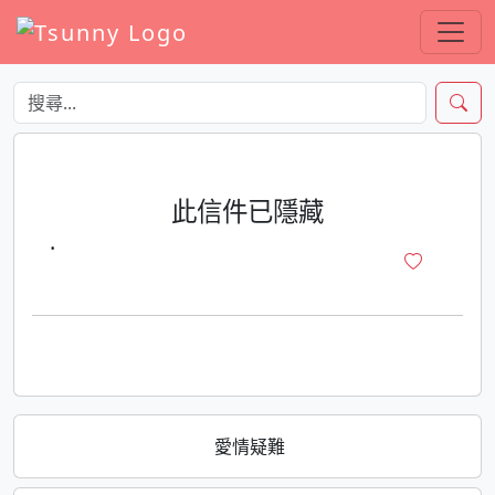
此信件已隱藏
·
愛情疑難