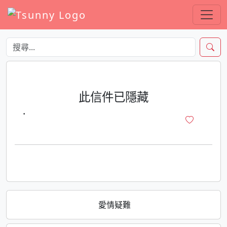
此信件已隱藏
·
愛情疑難